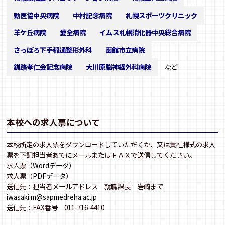
勤医協中央病院
中村記念病院
札幌スポーツクリニック
羊ケ丘病院
愛全病院
イムス札幌消化器中央総合病院
さっぽろ下手稲通整形外科
函館市立病院
釧路孝仁会記念病院
大川原脳神経外科病院
など
本校への求人票について
本校所定の求人票をダウンロードしていただくか、又は貴社様式の求人
票を下記担当者あてにメールまたはＦＡＸで送信してください。
求人票（
Wordデータ
）
求人票（
PDFデータ
）
送信先：担当者メールアドレス 就職課長 岩崎まで
iwasaki.m@sapmedreha.ac.jp
送信先：FAX番号 011-716-4410